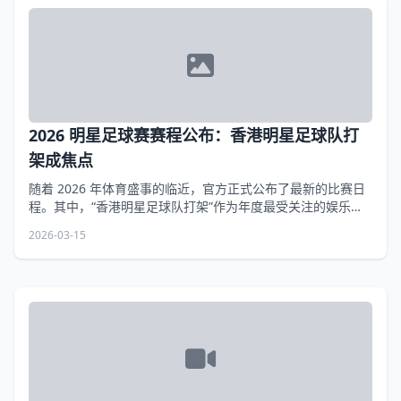
2026 明星足球赛赛程公布：香港明星足球队打
架成焦点
随着 2026 年体育盛事的临近，官方正式公布了最新的比赛日
程。其中，“香港明星足球队打架”作为年度最受关注的娱乐体
育 IP，将邀请多位重量级嘉宾参与...
2026-03-15