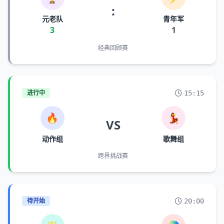
:
元老队
青年军
3
1
经典回顾赛
进行中
15:15
🔥
💃
VS
动作组
歌舞组
跨界挑战赛
待开始
20:00