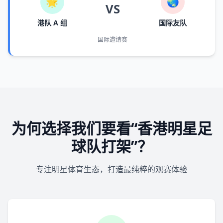
🌟
🌏
VS
港队 A 组
国际友队
国际邀请赛
为何选择我们要看“香港明星足
球队打架”？
专注明星体育生态，打造最纯粹的观赛体验