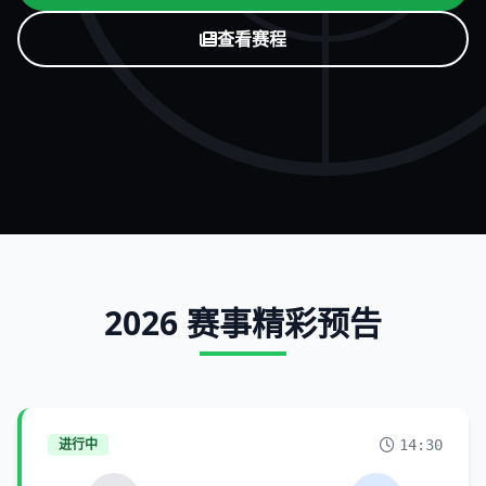
查看赛程
2026 赛事精彩预告
进行中
14:30